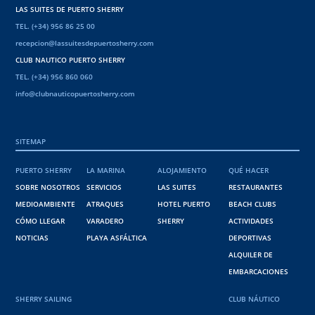
LAS SUITES DE PUERTO SHERRY
TEL. (+34) 956 86 25 00
recepcion@lassuitesdepuertosherry.com
CLUB NAUTICO PUERTO SHERRY
TEL. (+34) 956 860 060
info@clubnauticopuertosherry.com
SITEMAP
PUERTO SHERRY
LA MARINA
ALOJAMIENTO
QUÉ HACER
SOBRE NOSOTROS
SERVICIOS
LAS SUITES
RESTAURANTES
MEDIOAMBIENTE
ATRAQUES
HOTEL PUERTO
BEACH CLUBS
CÓMO LLEGAR
VARADERO
SHERRY
ACTIVIDADES
NOTICIAS
PLAYA ASFÁLTICA
DEPORTIVAS
ALQUILER DE
EMBARCACIONES
SHERRY SAILING
CLUB NÁUTICO