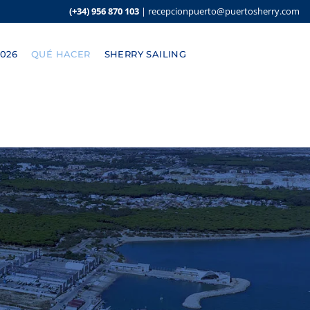
(+34) 956 870 103
|
recepcionpuerto@puertosherry.com
026
QUÉ HACER
SHERRY SAILING