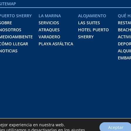
SITEMAP
PUERTO SHERRY
LA MARINA
ALOJAMIENTO
QUÉ H
SOBRE
SERVICIOS
LAS SUITES
RESTA
NOSOTROS
ATRAQUES
HOTEL PUERTO
BEACH
MEDIOAMBIENTE
VARADERO
SHERRY
ACTIV
CÓMO LLEGAR
PLAYA ASFÁLTICA
DEPOR
NOTICIAS
ALQUI
EMBAR
mejor experiencia en nuestra web.
Aceptar
s utilizamos o desactivarlas en los
ajustes
.