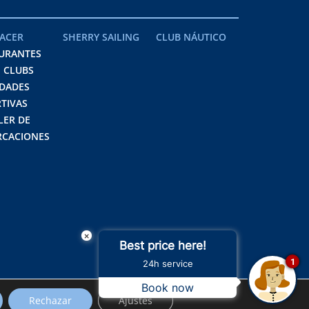
ACER
SHERRY SAILING
CLUB NÁUTICO
URANTES
 CLUBS
IDADES
TIVAS
LER DE
CACIONES
×
Best price here!
1
24h service
Book now
Rechazar
Ajustes