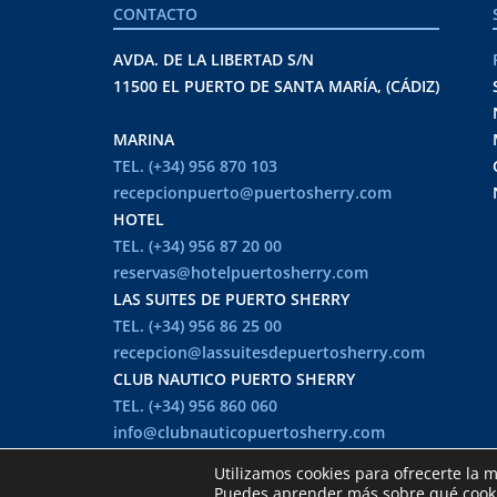
CONTACTO
AVDA. DE LA LIBERTAD S/N
11500 EL PUERTO DE SANTA MARÍA, (CÁDIZ)
MARINA
TEL. (+34) 956 870 103
recepcionpuerto@puertosherry.com
HOTEL
TEL. (+34) 956 87 20 00
reservas@hotelpuertosherry.com
LAS SUITES DE PUERTO SHERRY
TEL. (+34) 956 86 25 00
recepcion@lassuitesdepuertosherry.com
CLUB NAUTICO PUERTO SHERRY
TEL. (+34) 956 860 060
info@clubnauticopuertosherry.com
Utilizamos cookies para ofrecerte la 
36º 34' 38" N
Puedes aprender más sobre qué cookie