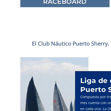
RACEBOARD
El Club Náutico Puerto Sherry, 
Liga de
Puerto 
Compuesta por tre
mes cuenta con un
en cada una. La O