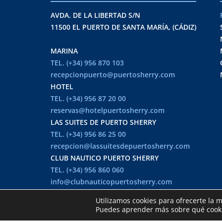
AVDA. DE LA LIBERTAD S/N
11500 EL PUERTO DE SANTA MARÍA, (CÁDIZ)
MARINA
TEL. (+34) 956 870 103
recepcionpuerto@puertosherry.com
HOTEL
TEL. (+34) 956 87 20 00
reservas@hotelpuertosherry.com
LAS SUITES DE PUERTO SHERRY
TEL. (+34) 956 86 25 00
recepcion@lassuitesdepuertosherry.com
CLUB NAUTICO PUERTO SHERRY
TEL. (+34) 956 860 060
info@clubnauticopuertosherry.com
Utilizamos cookies para ofrecerte la 
36º 34' 38" N
Puedes aprender más sobre qué cookie