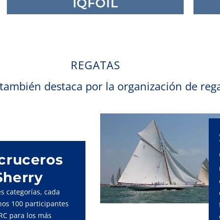
IQFOIL
REGATAS
también destaca por la organización de rega
 cruceros
Sherry
s categorías, cada
os 100 participantes
RC para los más