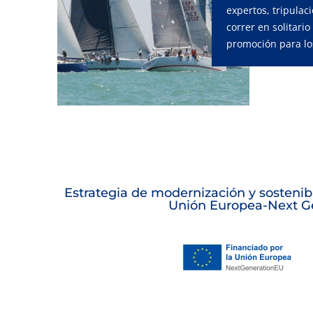
expertos, tripulac
correr en solitario
promoción para los
Estrategia de modernización y sostenibi
Unión Europea-Next Ge