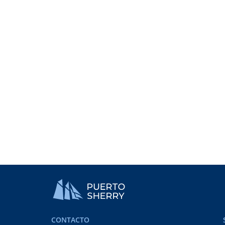
¡Si quieres unirte a una
con unas condiciones c
dudes en ponerte en co
CONTACTO