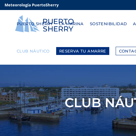
Meteorología PuertoSherry
PUERTO SHERRY
LA MARINA
SOSTENIBILIDAD
CLUB NÁUTICO
RESERVA TU AMARRE
CONTA
CLUB NÁU