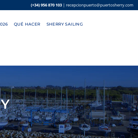
(+34) 956 870 103
|
recepcionpuerto@puertosherry.com
026
QUÉ HACER
SHERRY SAILING
RY