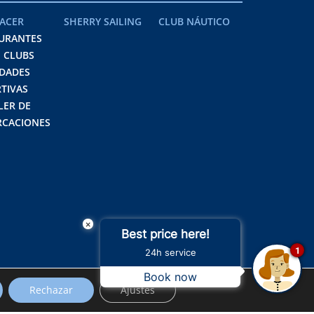
ACER
SHERRY SAILING
CLUB NÁUTICO
URANTES
 CLUBS
IDADES
TIVAS
LER DE
CACIONES
×
Best price here!
1
24h service
Book now
Rechazar
Ajustes