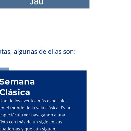
J80
tas, algunas de ellas son:
Semana
Clásica
Uno de los eventos más especiales
en el mundo de la vela clásica. Es un
espectáculo ver navegando a una
flota con más de un siglo en sus
cuadernas y que aún siguen