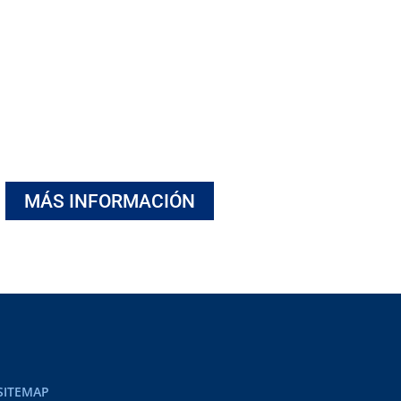
 gran familia náutica en un entorno privil
limatológicas óptimas para la navegació
ntacto con nuestro Club y descubre todo
beneficios de ser socio!
MÁS INFORMACIÓN
SITEMAP