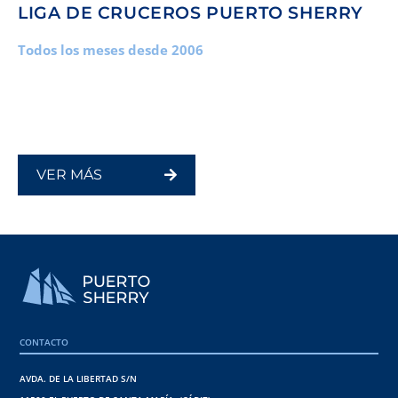
LIGA DE CRUCEROS PUERTO SHERRY
Todos los meses desde 2006
VER MÁS
CONTACTO
ANDALUSIAN OLYMPIC WEEK
AVDA. DE LA LIBERTAD S/N
En febrero o marzo desde 2005