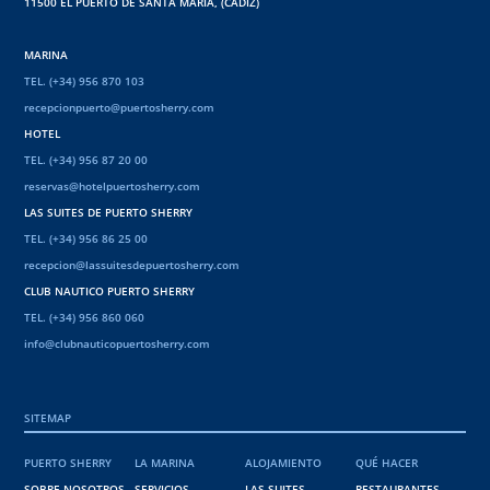
11500 EL PUERTO DE SANTA MARÍA, (CÁDIZ)
CAMPEONATO MUNDIAL DE VELA
OLÍMPICA ISAF
MARINA
1992 Y 2003
TEL. (+34) 956 870 103
recepcionpuerto@puertosherry.com
HOTEL
TEL. (+34) 956 87 20 00
reservas@hotelpuertosherry.com
LAS SUITES DE PUERTO SHERRY
TEL. (+34) 956 86 25 00
recepcion@lassuitesdepuertosherry.com
CLUB NAUTICO PUERTO SHERRY
TEL. (+34) 956 860 060
CAMPEONATO MUNDIAL DE
info@clubnauticopuertosherry.com
RACEBOARD
2005
SITEMAP
PUERTO SHERRY
LA MARINA
ALOJAMIENTO
QUÉ HACER
SOBRE NOSOTROS
SERVICIOS
LAS SUITES
RESTAURANTES