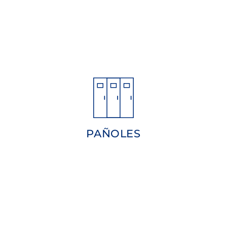
*Sujeto a disponibilidad.
material de embarcaciones.
playa asfáltica, para almacenar
individualizados en la zona de la
PAÑOLES
Disponemos de espacios