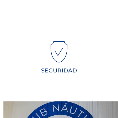
del año.
seguridad 24 horas los 365 días
disponemos de servicio de
Puerto Sherry, por ello
La seguridad es una prioridad en
SEGURIDAD