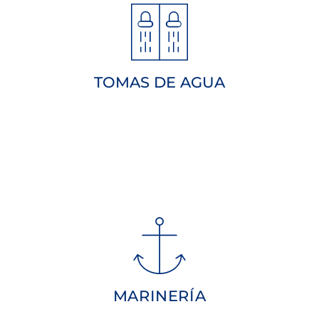
para nuestros usuarios.
Disponemos de tomas de agua
TOMAS DE AGUA
365 días del año.
que necesite! 24 horas al día los
contactar con nosotros para lo
disposición ¡No dude en
gran equipo de Marinería a su
MARINERÍA
Puerto Sherry cuenta con un