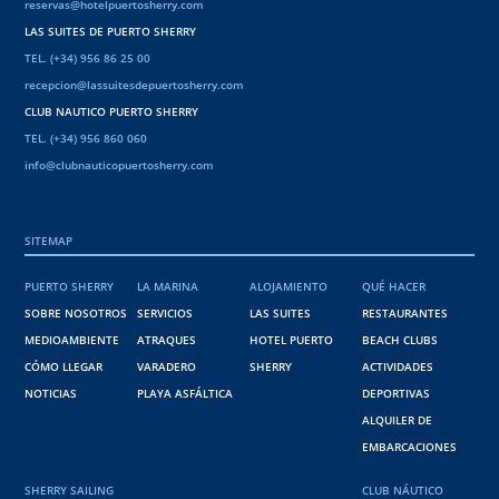
reservas@hotelpuertosherry.com
LAS SUITES DE PUERTO SHERRY
TEL. (+34) 956 86 25 00
recepcion@lassuitesdepuertosherry.com
CLUB NAUTICO PUERTO SHERRY
TEL. (+34) 956 860 060
info@clubnauticopuertosherry.com
SITEMAP
PUERTO SHERRY
LA MARINA
ALOJAMIENTO
QUÉ HACER
SOBRE NOSOTROS
SERVICIOS
LAS SUITES
RESTAURANTES
MEDIOAMBIENTE
ATRAQUES
HOTEL PUERTO
BEACH CLUBS
CÓMO LLEGAR
VARADERO
SHERRY
ACTIVIDADES
NOTICIAS
PLAYA ASFÁLTICA
DEPORTIVAS
ALQUILER DE
EMBARCACIONES
SHERRY SAILING
CLUB NÁUTICO