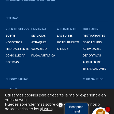
SITEMAP
PUERTO SHERRY
LA MARINA
ALOJAMIENTO
QUÉ HACER
SOBRE
SERVICIOS
LAS SUITES
RESTAURANTES
NOSOTROS
ATRAQUES
HOTEL PUERTO
BEACH CLUBS
MEDIOAMBIENTE
VARADERO
SHERRY
ACTIVIDADES
CÓMO LLEGAR
PLAYA ASFÁLTICA
DEPORTIVAS
NOTICIAS
ALQUILER DE
EMBARCACIONES
SHERRY SAILING
CLUB NÁUTICO
36º 34' 38" N
Utilizamos cookies para ofrecerte la mejor experiencia en
6º 15' 15 " W
nuestra web.
Puedes aprender más sobre qué cookies utilizamos o
×
Best price
desactivarlas en los
ajustes
.
1
here!