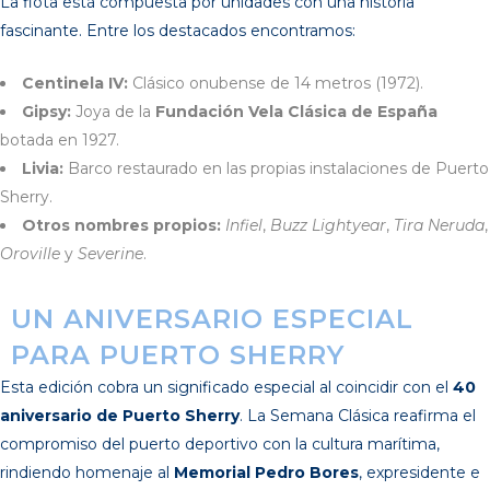
La flota está compuesta por unidades con una historia
fascinante. Entre los destacados encontramos:
Centinela IV:
Clásico onubense de 14 metros (1972).
Gipsy:
Joya de la
Fundación Vela Clásica de España
botada en 1927.
Livia:
Barco restaurado en las propias instalaciones de Puerto
Sherry.
Otros nombres propios:
Infiel
,
Buzz Lightyear
,
Tira Neruda
,
Oroville
y
Severine
.
UN ANIVERSARIO ESPECIAL
PARA PUERTO SHERRY
Esta edición cobra un significado especial al coincidir con el
40
aniversario de Puerto Sherry
. La Semana Clásica reafirma el
compromiso del puerto deportivo con la cultura marítima,
rindiendo homenaje al
Memorial Pedro Bores
, expresidente e