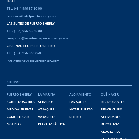
HOTEL
TEL. (+34) 956 87 20 00
reservas@hotelpuertosherry.com
LAS SUITES DE PUERTO SHERRY
TEL. (+34) 956 86 25 00
recepcion@lassuitesdepuertosherry.com
CLUB NAUTICO PUERTO SHERRY
TEL. (+34) 956 860 060
info@clubnauticopuertosherry.com
SITEMAP
PUERTO SHERRY
LA MARINA
ALOJAMIENTO
QUÉ HACER
SOBRE NOSOTROS
SERVICIOS
LAS SUITES
RESTAURANTES
MEDIOAMBIENTE
ATRAQUES
HOTEL PUERTO
BEACH CLUBS
CÓMO LLEGAR
VARADERO
SHERRY
ACTIVIDADES
NOTICIAS
PLAYA ASFÁLTICA
DEPORTIVAS
ALQUILER DE