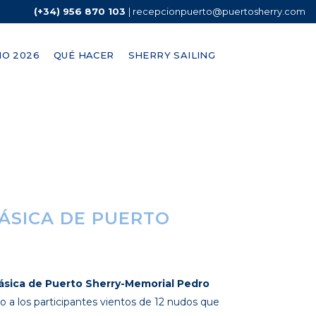
(+34) 956 870 103
|
recepcionpuerto@puertosherry.com
O 2026
QUÉ HACER
SHERRY SAILING
LÁSICA DE PUERTO
lásica de Puerto Sherry-Memorial Pedro
 a los participantes vientos de 12 nudos que