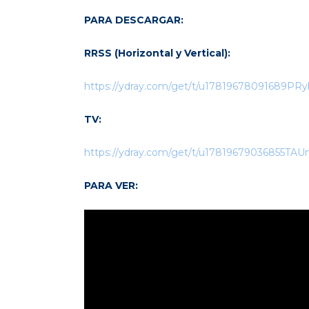
PARA DESCARGAR:
RRSS (Horizontal y Vertical):
https://ydray.com/get/t/u17819678091689PR
TV:
https://ydray.com/get/t/u17819679036855TA
PARA VER: