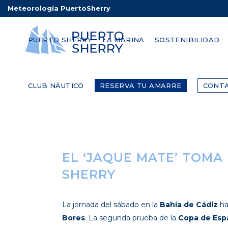
Meteorología PuertoSherry
PUERTO SHERRY
LA MARINA
SOSTENIBILIDAD
CLUB NÁUTICO
RESERVA TU AMARRE
CONT
EL ‘JAQUE MATE’ TOMA
SHERRY
La jornada del sábado en la
Bahía de Cádiz
ha
Bores
. La segunda prueba de la
Copa de Esp