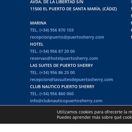
AVDA. DE LA LIBERTAD S/N
11500 EL PUERTO DE SANTA MARÍA, (CÁDIZ)
MARINA
TEL. (+34) 956 870 103
recepcionpuerto@puertosherry.com
HOTEL
TEL. (+34) 956 87 20 00
reservas@hotelpuertosherry.com
LAS SUITES DE PUERTO SHERRY
TEL. (+34) 956 86 25 00
recepcion@lassuitesdepuertosherry.com
CLUB NAUTICO PUERTO SHERRY
TEL. (+34) 956 860 060
info@clubnauticopuertosherry.com
Utilizamos cookies para ofrecerte la 
36º 34' 38" N
Puedes aprender más sobre qué cookie
6º 15' 15 " W