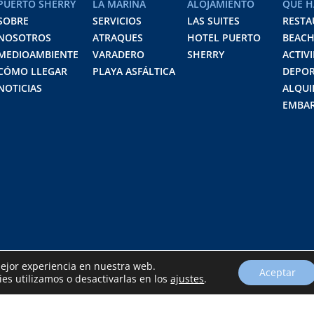
PUERTO SHERRY
LA MARINA
ALOJAMIENTO
QUÉ H
SOBRE
SERVICIOS
LAS SUITES
RESTA
NOSOTROS
ATRAQUES
HOTEL PUERTO
BEACH
MEDIOAMBIENTE
VARADERO
SHERRY
ACTIV
CÓMO LLEGAR
PLAYA ASFÁLTICA
DEPOR
NOTICIAS
ALQUI
EMBAR
mejor experiencia en nuestra web.
Aceptar
s utilizamos o desactivarlas en los
ajustes
.