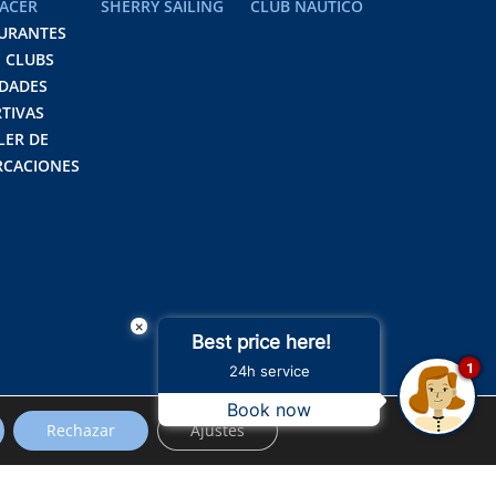
ACER
SHERRY SAILING
CLUB NÁUTICO
URANTES
 CLUBS
IDADES
TIVAS
LER DE
CACIONES
×
Best price here!
1
24h service
Book now
Rechazar
Ajustes