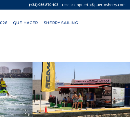
(+34) 956 870 103
|
recepcionpuerto@puertosherry.com
026
QUÉ HACER
SHERRY SAILING