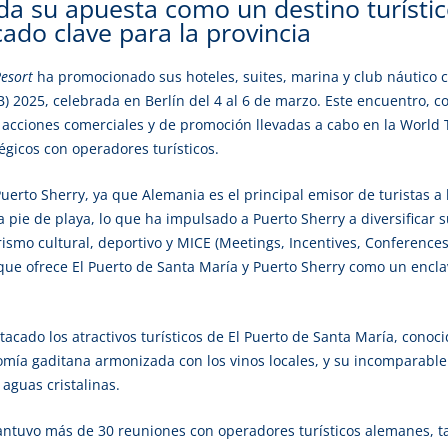
da su apuesta como un destino turístic
ado clave para la provincia
esort
ha promocionado sus hoteles, suites, marina y club náutico co
B) 2025, celebrada en Berlín del 4 al 6 de marzo. Este encuentro, 
s acciones comerciales y de promoción llevadas a cabo en la World
gicos con operadores turísticos.
 Puerto Sherry, ya que Alemania es el principal emisor de turistas a
 pie de playa, lo que ha impulsado a Puerto Sherry a diversificar
ismo cultural, deportivo y MICE (Meetings, Incentives, Conferences 
 que ofrece El Puerto de Santa María y Puerto Sherry como un enclav
cado los atractivos turísticos de El Puerto de Santa María, conoci
omía gaditana armonizada con los vinos locales, y su incomparabl
aguas cristalinas.
mantuvo más de 30 reuniones con operadores turísticos alemanes, ta