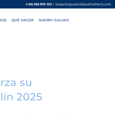
(+34) 956 870 103
|
recepcionpuerto@puertosherry.com
026
QUÉ HACER
SHERRY SAILING
rza su
lín 2025