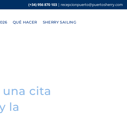
(+34) 956 870 103
|
recepcionpuerto@puertosherry.com
026
QUÉ HACER
SHERRY SAILING
 una cita
y la