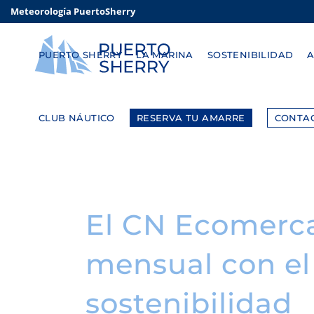
Meteorología PuertoSherry
PUERTO SHERRY
LA MARINA
SOSTENIBILIDAD
CLUB NÁUTICO
RESERVA TU AMARRE
CONTA
El CN Ecomerca
mensual con el 
sostenibilidad