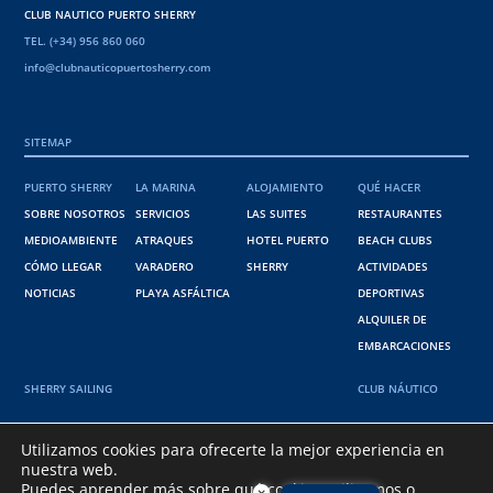
CLUB NAUTICO PUERTO SHERRY
TEL. (+34) 956 860 060
info@clubnauticopuertosherry.com
SITEMAP
PUERTO SHERRY
LA MARINA
ALOJAMIENTO
QUÉ HACER
SOBRE NOSOTROS
SERVICIOS
LAS SUITES
RESTAURANTES
MEDIOAMBIENTE
ATRAQUES
HOTEL PUERTO
BEACH CLUBS
CÓMO LLEGAR
VARADERO
SHERRY
ACTIVIDADES
NOTICIAS
PLAYA ASFÁLTICA
DEPORTIVAS
ALQUILER DE
EMBARCACIONES
SHERRY SAILING
CLUB NÁUTICO
36º 34' 38" N
Utilizamos cookies para ofrecerte la mejor experiencia en
nuestra web.
6º 15' 15 " W
Puedes aprender más sobre qué cookies utilizamos o
×