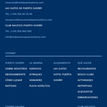
reservas@hotelpuertosherry.com
LAS SUITES DE PUERTO SHERRY
TEL. (+34) 956 86 25 00
recepcion@lassuitesdepuertosherry.com
CLUB NAUTICO PUERTO SHERRY
TEL. (+34) 956 860 060
info@clubnauticopuertosherry.com
SITEMAP
PUERTO SHERRY
LA MARINA
ALOJAMIENTO
QUÉ HACER
SOBRE NOSOTROS
SERVICIOS
LAS SUITES
RESTAURANTES
MEDIOAMBIENTE
ATRAQUES
HOTEL PUERTO
BEACH CLUBS
CÓMO LLEGAR
VARADERO
SHERRY
ACTIVIDADES
NOTICIAS
PLAYA ASFÁLTICA
DEPORTIVAS
ALQUILER DE
EMBARCACIONES
SHERRY SAILING
CLUB NÁUTICO