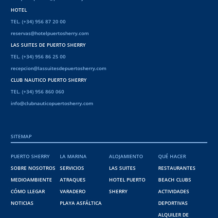
HOTEL
TEL. (+34) 956 87 20 00
reservas@hotelpuertosherry.com
LAS SUITES DE PUERTO SHERRY
TEL. (+34) 956 86 25 00
recepcion@lassuitesdepuertosherry.com
CLUB NAUTICO PUERTO SHERRY
TEL. (+34) 956 860 060
info@clubnauticopuertosherry.com
SITEMAP
PUERTO SHERRY
LA MARINA
ALOJAMIENTO
QUÉ HACER
SOBRE NOSOTROS
SERVICIOS
LAS SUITES
RESTAURANTES
MEDIOAMBIENTE
ATRAQUES
HOTEL PUERTO
BEACH CLUBS
CÓMO LLEGAR
VARADERO
SHERRY
ACTIVIDADES
NOTICIAS
PLAYA ASFÁLTICA
DEPORTIVAS
ALQUILER DE