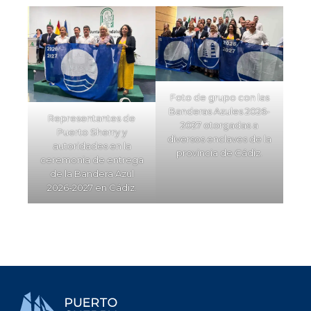
Foto de grupo con las
Banderas Azules 2026-
Representantes de
2027 otorgadas a
Puerto Sherry y
diversos enclaves de la
autoridades en la
provincia de Cádiz.
ceremonia de entrega
de la Bandera Azul
2026-2027 en Cádiz.