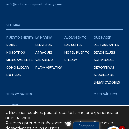
info@clubnauticopuertosherry.com
SITEMAP
PUERTO SHERRY
LA MARINA
ALOJAMIENTO
QUÉ HACER
SOBRE
SERVICIOS
LAS SUITES
RESTAURANTES
NOSOTROS
ATRAQUES
HOTEL PUERTO
BEACH CLUBS
MEDIOAMBIENTE
VARADERO
SHERRY
ACTIVIDADES
CÓMO LLEGAR
PLAYA ASFÁLTICA
DEPORTIVAS
NOTICIAS
ALQUILER DE
EMBARCACIONES
SHERRY SAILING
CLUB NÁUTICO
36º 34' 38" N
Utilizamos cookies para ofrecerte la mejor experiencia en
6º 15' 15 " W
nuestra web.
Puedes aprender más sobre qué cookies utilizamos o
×
Best price
desactivarlas en los
ajustes
.
1