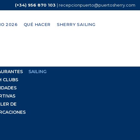
(+34) 956 870 103
|
recepcionpuerto@puertosherry.com
O 2026
QUÉ HACER
SHERRY SAILING
HACER
SHERRY
CLUB NÁUTICO
AURANTES
SAILING
H CLUBS
IDADES
RTIVAS
LER DE
RCACIONES