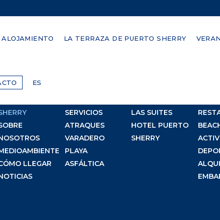
ALOJAMIENTO
LA TERRAZA DE PUERTO SHERRY
VERAN
SITEMAP
ACTO
ES
PUERTO
LA MARINA
ALOJAMIENTO
QUÉ 
SHERRY
SERVICIOS
LAS SUITES
REST
SOBRE
ATRAQUES
HOTEL PUERTO
BEAC
NOSOTROS
VARADERO
SHERRY
ACTIV
MEDIOAMBIENTE
PLAYA
DEPO
CÓMO LLEGAR
ASFÁLTICA
ALQUI
NOTICIAS
EMBA