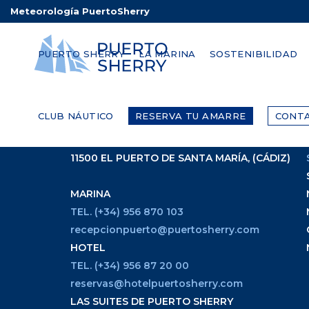
Meteorología PuertoSherry
No posts were found.
PUERTO SHERRY
LA MARINA
SOSTENIBILIDAD
CONTACTO
CLUB NÁUTICO
RESERVA TU AMARRE
CONT
AVDA. DE LA LIBERTAD S/N
11500 EL PUERTO DE SANTA MARÍA, (CÁDIZ)
MARINA
TEL. (+34) 956 870 103
recepcionpuerto@puertosherry.com
HOTEL
TEL. (+34) 956 87 20 00
reservas@hotelpuertosherry.com
LAS SUITES DE PUERTO SHERRY