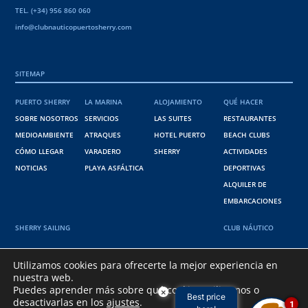
TEL. (+34) 956 860 060
info@clubnauticopuertosherry.com
SITEMAP
PUERTO SHERRY
LA MARINA
ALOJAMIENTO
QUÉ HACER
SOBRE NOSOTROS
SERVICIOS
LAS SUITES
RESTAURANTES
MEDIOAMBIENTE
ATRAQUES
HOTEL PUERTO
BEACH CLUBS
CÓMO LLEGAR
VARADERO
SHERRY
ACTIVIDADES
NOTICIAS
PLAYA ASFÁLTICA
DEPORTIVAS
ALQUILER DE
EMBARCACIONES
SHERRY SAILING
CLUB NÁUTICO
36º 34' 38" N
Utilizamos cookies para ofrecerte la mejor experiencia en
nuestra web.
6º 15' 15 " W
Puedes aprender más sobre qué cookies utilizamos o
×
Best price
desactivarlas en los
ajustes
.
1