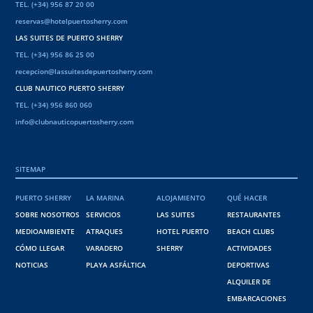
TEL. (+34) 956 87 20 00
reservas@hotelpuertosherry.com
LAS SUITES DE PUERTO SHERRY
TEL. (+34) 956 86 25 00
recepcion@lassuitesdepuertosherry.com
CLUB NAUTICO PUERTO SHERRY
TEL. (+34) 956 860 060
info@clubnauticopuertosherry.com
SITEMAP
PUERTO SHERRY
LA MARINA
ALOJAMIENTO
QUÉ HACER
SOBRE NOSOTROS
SERVICIOS
LAS SUITES
RESTAURANTES
MEDIOAMBIENTE
ATRAQUES
HOTEL PUERTO
BEACH CLUBS
CÓMO LLEGAR
VARADERO
SHERRY
ACTIVIDADES
NOTICIAS
PLAYA ASFÁLTICA
DEPORTIVAS
ALQUILER DE
EMBARCACIONES