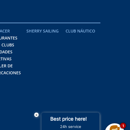
ACER
SHERRY SAILING
CLUB NÁUTICO
URANTES
 CLUBS
IDADES
TIVAS
LER DE
CACIONES
×
Best price here!
1
24h service