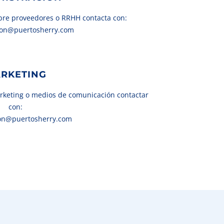
obre proveedores o RRHH contacta con:
ion@puertosherry.com
RKETING
arketing o medios de comunicación contactar
con:
on@puertosherry.com