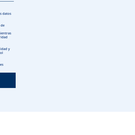
s datos
o de
mientras
ridad
lidad y
ol
.es