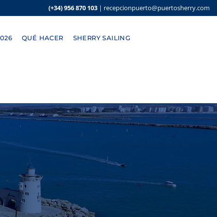
(+34) 956 870 103
|
recepcionpuerto@puertosherry.com
026
QUÉ HACER
SHERRY SAILING