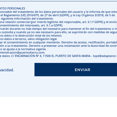
DATOS PERSONALES
nsable del tratamiento de los datos personales del usuario y le informa de que esto
el Reglamento (UE) 2016/679, de 27 de abril (GDPR), y la Ley Orgánica 3/2018, de 5 de
a siguiente información del tratamiento:
na relación comercial (por interés legítimo del responsable, art. 6.1.f GDPR) y el enví
nsentimiento del interesado, art. 6.1.a GDPR).
servarán durante no más tiempo del necesario para mantener el fin del tratamiento o 
su custodia y cuando ya no sea necesario para ello, se suprimirán con medidas de segu
os datos o la destrucción total de los mismos.
s datos a terceros, salvo obligación legal.
rar el consentimiento en cualquier momento. Derecho de acceso, rectificación, portabi
ción a su tratamiento. Derecho a presentar una reclamación ante la Autoridad de contr
o se ajusta a la normativa vigente.
administracion@puertosherry.com.
 de datos: C/ ENCARNACIÓN Nº 4, 11500 EL PUERTO DE SANTA MARIA - lopd@adaptanor
ivacidad
.