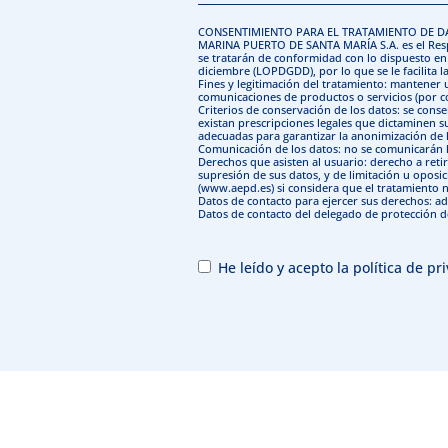
CONSENTIMIENTO PARA EL TRATAMIENTO DE 
MARINA PUERTO DE SANTA MARÍA S.A. es el Respo
se tratarán de conformidad con lo dispuesto en 
diciembre (LOPDGDD), por lo que se le facilita l
Fines y legitimación del tratamiento: mantener u
comunicaciones de productos o servicios (por co
Criterios de conservación de los datos: se con
existan prescripciones legales que dictaminen 
adecuadas para garantizar la anonimización de l
Comunicación de los datos: no se comunicarán lo
Derechos que asisten al usuario: derecho a reti
supresión de sus datos, y de limitación u oposi
(www.aepd.es) si considera que el tratamiento n
Datos de contacto para ejercer sus derechos: 
Datos de contacto del delegado de protección
He leído y acepto la
política de pr